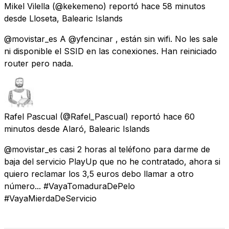
Mikel Vilella
(@kekemeno) reportó
hace 58 minutos
desde
Lloseta, Balearic Islands
@movistar_es A @yfencinar , están sin wifi. No les sale
ni disponible el SSID en las conexiones. Han reiniciado
router pero nada.
Rafel Pascual
(@Rafel_Pascual) reportó
hace 60
minutos
desde
Alaró, Balearic Islands
@movistar_es casi 2 horas al teléfono para darme de
baja del servicio PlayUp que no he contratado, ahora si
quiero reclamar los 3,5 euros debo llamar a otro
número... #VayaTomaduraDePelo
#VayaMierdaDeServicio