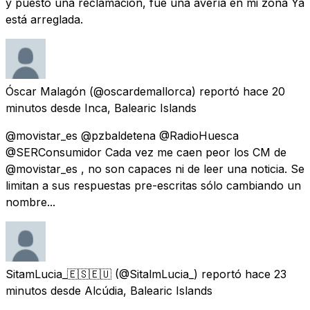
y puesto una reclamación, fue una avería en mi zona Ya
está arreglada.
Óscar Malagón
(@oscardemallorca) reportó
hace 20
minutos
desde
Inca, Balearic Islands
@movistar_es @pzbaldetena @RadioHuesca
@SERConsumidor Cada vez me caen peor los CM de
@movistar_es , no son capaces ni de leer una noticia. Se
limitan a sus respuestas pre-escritas sólo cambiando un
nombre...
SitamLucia_🇪🇸🇪🇺
(@SitalmLucia_) reportó
hace 23
minutos
desde
Alcúdia, Balearic Islands