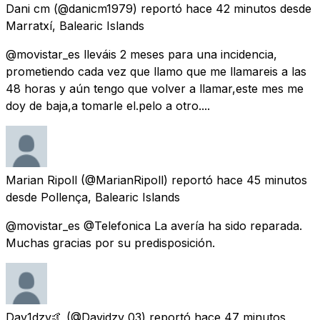
Dani cm
(@danicm1979) reportó
hace 42 minutos
desde
Marratxí, Balearic Islands
@movistar_es lleváis 2 meses para una incidencia,
prometiendo cada vez que llamo que me llamareis a las
48 horas y aún tengo que volver a llamar,este mes me
doy de baja,a tomarle el.pelo a otro....
Marian Ripoll
(@MarianRipoll) reportó
hace 45 minutos
desde
Pollença, Balearic Islands
@movistar_es @Telefonica La avería ha sido reparada.
Muchas gracias por su predisposición.
Dav1dzv🤙
(@Davidzv_03) reportó
hace 47 minutos