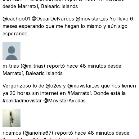
desde
Marratxí, Balearic Islands
@cachoo01 @OscarDeNarcos @movistar_es Yo llevo 6
meses esperando que me hagan lo mismo y aún sigo
esperando.
m_trias
(@m_trias) reportó
hace 48 minutos
desde
Marratxí, Balearic Islands
Vergonzoso lo de @o2es y @movistar_es que nos tienen
ya 20 horas sin internet en #Marratxí. Donde está la
#calidadmovistar @MovistarAyudas
ricamos
(@arioma67) reportó
hace 48 minutos
desde