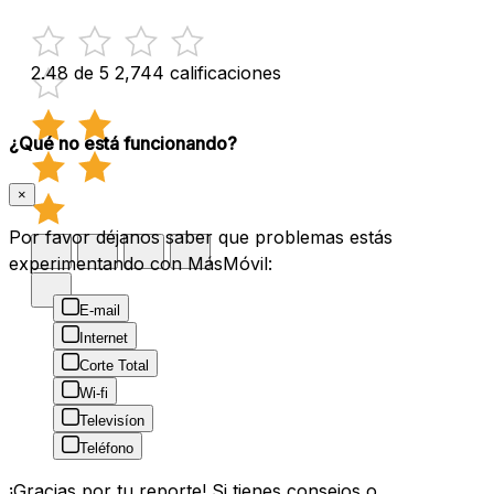
2.48 de 5
2,744 calificaciones
¿Qué no está funcionando?
×
Por favor déjanos saber que problemas estás
experimentando con MásMóvil:
E-mail
Internet
Corte Total
Wi-fi
Televisíon
Teléfono
¡Gracias por tu reporte! Si tienes consejos o