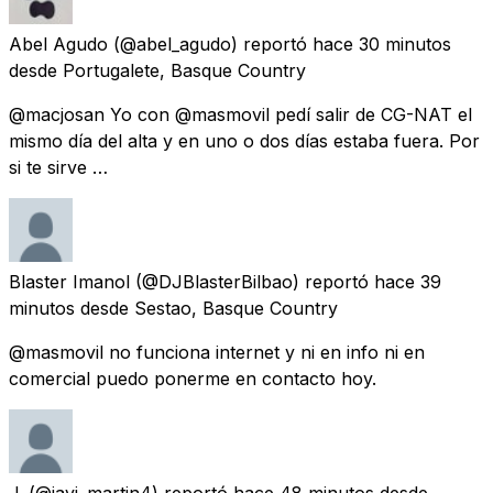
Abel Agudo
(@abel_agudo) reportó
hace 30 minutos
desde
Portugalete, Basque Country
@macjosan Yo con @masmovil pedí salir de CG-NAT el
mismo día del alta y en uno o dos días estaba fuera. Por
si te sirve …
Blaster Imanol
(@DJBlasterBilbao) reportó
hace 39
minutos
desde
Sestao, Basque Country
@masmovil no funciona internet y ni en info ni en
comercial puedo ponerme en contacto hoy.
J.
(@javi_martin4) reportó
hace 48 minutos
desde