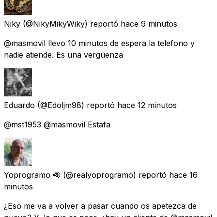
Niky
(@NikyMikyWiky) reportó
hace 9 minutos
@masmovil llevo 10 minutos de espera la telefono y
nadie atiende. Es una vergüenza
Eduardo
(@Edoljm98) reportó
hace 12 minutos
@mst1953 @masmovil Estafa
Yoprogramo 🍥
(@realyoprogramo) reportó
hace 16
minutos
¿Eso me va a volver a pasar cuando os apetezca de