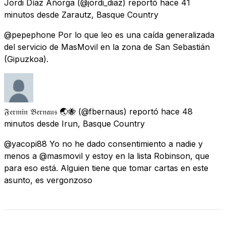
Jordi Díaz Añorga
(@jordi_diaz) reportó
hace 41
minutos
desde
Zarautz, Basque Country
@pepephone Por lo que leo es una caída generalizada
del servicio de MasMovil en la zona de San Sebastián
(Gipuzkoa).
𝔉𝔢𝔯𝔪𝔦𝔫 𝔅𝔢𝔯𝔫𝔞𝔲𝔰 🌏🐝
(@fbernaus) reportó
hace 48
minutos
desde
Irun, Basque Country
@yacopi88 Yo no he dado consentimiento a nadie y
menos a @masmovil y estoy en la lista Robinson, que
para eso está. Alguien tiene que tomar cartas en este
asunto, es vergonzoso