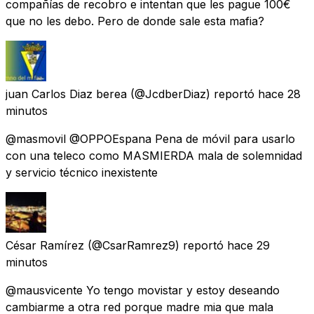
compañías de recobro e intentan que les pague 100€
que no les debo. Pero de donde sale esta mafia?
juan Carlos Diaz berea
(@JcdberDiaz) reportó
hace 28
minutos
@masmovil @OPPOEspana Pena de móvil para usarlo
con una teleco como MASMIERDA mala de solemnidad
y servicio técnico inexistente
César Ramírez
(@CsarRamrez9) reportó
hace 29
minutos
@mausvicente Yo tengo movistar y estoy deseando
cambiarme a otra red porque madre mia que mala