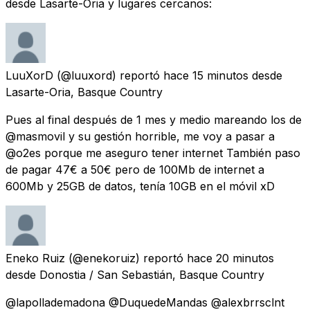
desde Lasarte-Oria y lugares cercanos:
LuuXorD
(@luuxord) reportó
hace 15 minutos
desde
Lasarte-Oria, Basque Country
Pues al final después de 1 mes y medio mareando los de
@masmovil y su gestión horrible, me voy a pasar a
@o2es porque me aseguro tener internet También paso
de pagar 47€ a 50€ pero de 100Mb de internet a
600Mb y 25GB de datos, tenía 10GB en el móvil xD
Eneko Ruiz
(@enekoruiz) reportó
hace 20 minutos
desde
Donostia / San Sebastián, Basque Country
@lapollademadona @DuquedeMandas @alexbrrsclnt