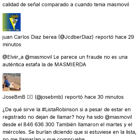
calidad de señal comparado a cuando tenia masmovil
juan Carlos Diaz berea
(@JcdberDiaz) reportó
hace 29
minutos
@Elviir_a @masmovil Le parece un fraude no es una
auténtica estafa la de MASMIERDA
JoseBmB 🏳️‍🌈
(@josebmb) reportó
hace 30 minutos
¿De qué sirve la #ListaRobinson si a pesar de estar en
registrado no dejan de llamar? hoy ha sido @masmovil
desde el 846 636 300 También llamaron el martes y el
miércoles. Se burlan diciendo que si estuviese en la lista,
no me llamarían y que compruebe.