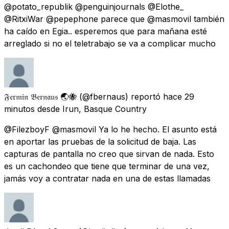
@potato_republik @penguinjournals @Elothe_
@RitxiWar @pepephone parece que @masmovil también
ha caído en Egia.. esperemos que para mañana esté
arreglado si no el teletrabajo se va a complicar mucho
𝔉𝔢𝔯𝔪𝔦𝔫 𝔅𝔢𝔯𝔫𝔞𝔲𝔰 🌏🐝
(@fbernaus) reportó
hace 29
minutos
desde
Irun, Basque Country
@FilezboyF @masmovil Ya lo he hecho. El asunto está
en aportar las pruebas de la solicitud de baja. Las
capturas de pantalla no creo que sirvan de nada. Esto
es un cachondeo que tiene que terminar de una vez,
jamás voy a contratar nada en una de estas llamadas