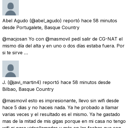
Abel Agudo
(@abel_agudo) reportó
hace 58 minutos
desde
Portugalete, Basque Country
@macjosan Yo con @masmovil pedí salir de CG-NAT el
mismo día del alta y en uno o dos días estaba fuera. Por
si te sirve …
J.
(@javi_martin4) reportó
hace 58 minutos
desde
Bilbao, Basque Country
@masmovil esto es impresionante, llevo sin wifi desde
hace 5 dias y no haceis nada. Ya he probado a llamar
varias veces y el resultado es el mismo. Ya he gastado
mas de la mitad de mis gigas porque en mi casa no tengo
wifi ni pqra videollamadas y más en las fechas que son.