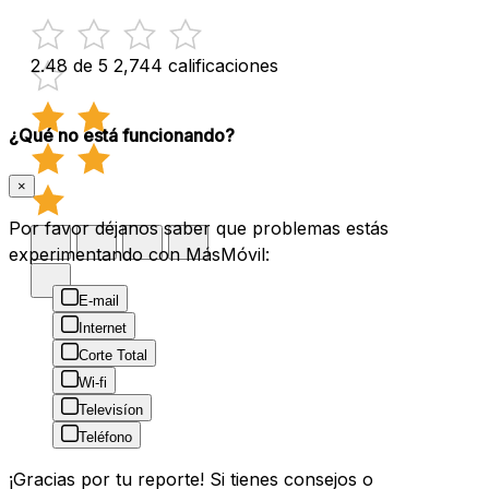
2.48 de 5
2,744 calificaciones
¿Qué no está funcionando?
×
Por favor déjanos saber que problemas estás
experimentando con MásMóvil:
E-mail
Internet
Corte Total
Wi-fi
Televisíon
Teléfono
¡Gracias por tu reporte! Si tienes consejos o