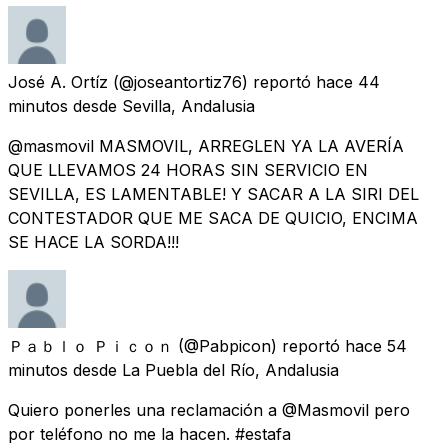
José A. Ortíz
(@joseantortiz76) reportó
hace 44
minutos
desde
Sevilla, Andalusia
@masmovil MASMOVIL, ARREGLEN YA LA AVERÍA
QUE LLEVAMOS 24 HORAS SIN SERVICIO EN
SEVILLA, ES LAMENTABLE! Y SACAR A LA SIRI DEL
CONTESTADOR QUE ME SACA DE QUICIO, ENCIMA
SE HACE LA SORDA!!!
Ｐａｂｌｏ Ｐｉｃｏｎ
(@Pabpicon) reportó
hace 54
minutos
desde
La Puebla del Río, Andalusia
Quiero ponerles una reclamación a @Masmovil pero
por teléfono no me la hacen. #estafa