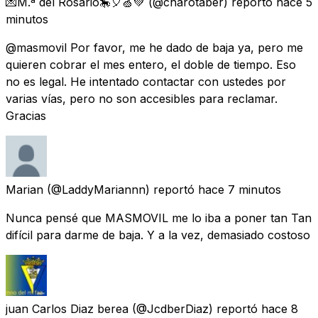
💌M.ª del Rosario🎠🎈🍏💚
(@charotaber) reportó
hace 5
minutos
@masmovil Por favor, me he dado de baja ya, pero me
quieren cobrar el mes entero, el doble de tiempo. Eso
no es legal. He intentado contactar con ustedes por
varias vías, pero no son accesibles para reclamar.
Gracias
Marian
(@LaddyMariannn) reportó
hace 7 minutos
Nunca pensé que MASMOVIL me lo iba a poner tan Tan
difícil para darme de baja. Y a la vez, demasiado costoso
juan Carlos Diaz berea
(@JcdberDiaz) reportó
hace 8