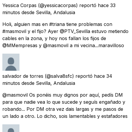
Yessica Corpas
(@yessicacorpas) reportó
hace 33
minutos
desde
Sevilla, Andalusia
Holi, alguien mas en #triana tiene problemas con
#masmovil y el fijo? Ayer @PTV_Sevilla estuvo metiendo
cables en la zona, y hoy nos fallan los fijos de
@MMempresas y @masmovil a mi vecina...maravilloso
salvador de torres
(@salva8sfc) reportó
hace 34
minutos
desde
Sevilla, Andalusia
@masmovil Os ponéis muy dignos por aquí, pedís DM
para que nadie vea lo que sucede y seguís engañado y
robando... Por DM otra vez dais largas y me pasos de
un lado a otro. Lo dicho, sois lamentables y estafadores