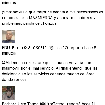
minutos
@masmovil Lo que mejor se adapta a mis necesidades es
no contratar a MASMIERDA y ahorrarme cabreos y
problemas, panda de chorizos
EDU 🇵🇦 👟⚽ 💪🏽🏆🇵🇦
(@easc_17) reportó
hace 8
minutos
@Midence_rocker Juré que + nunca volvería con
masmovil, por el mal servicio. Al final entendí, que las
deficiencia en los servicios depende mucho del área
donde resides.
Barbara Urra Tattoo
(@UrraTattoo) reportó
hace 11