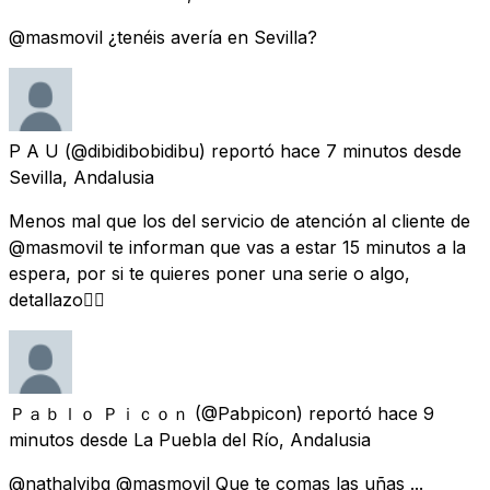
@masmovil ¿tenéis avería en Sevilla?
P A U
(@dibidibobidibu) reportó
hace 7 minutos
desde
Sevilla, Andalusia
Menos mal que los del servicio de atención al cliente de
@masmovil te informan que vas a estar 15 minutos a la
espera, por si te quieres poner una serie o algo,
detallazo👌🏼
Ｐａｂｌｏ Ｐｉｃｏｎ
(@Pabpicon) reportó
hace 9
minutos
desde
La Puebla del Río, Andalusia
@nathalyibg @masmovil Que te comas las uñas ...