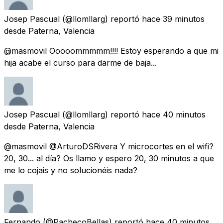
Josep Pascual
(@llomllarg) reportó
hace 39 minutos
desde
Paterna, Valencia
@masmovil Ooooommmmm!!!! Estoy esperando a que mi
hija acabe el curso para darme de baja...
Josep Pascual
(@llomllarg) reportó
hace 40 minutos
desde
Paterna, Valencia
@masmovil @ArturoDSRivera Y microcortes en el wifi?
20, 30... al día? Os llamo y espero 20, 30 minutos a que
me lo cojais y no solucionéis nada?
Fernando
(@PachecoBellas) reportó
hace 40 minutos