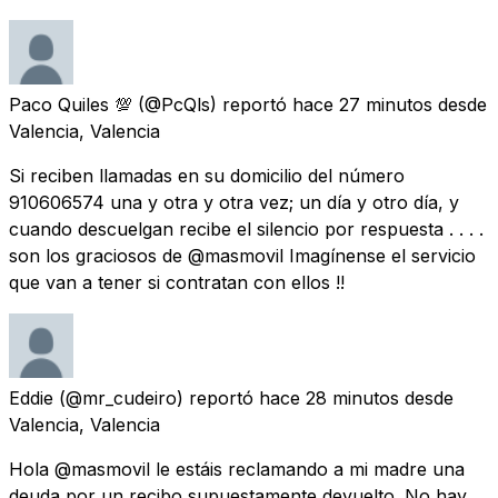
Paco Quiles 💯
(@PcQls) reportó
hace 27 minutos
desde
Valencia, Valencia
Si reciben llamadas en su domicilio del número
910606574 una y otra y otra vez; un día y otro día, y
cuando descuelgan recibe el silencio por respuesta . . . .
son los graciosos de @masmovil Imagínense el servicio
que van a tener si contratan con ellos !!
Eddie
(@mr_cudeiro) reportó
hace 28 minutos
desde
Valencia, Valencia
Hola @masmovil le estáis reclamando a mi madre una
deuda por un recibo supuestamente devuelto. No hay