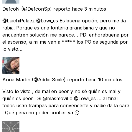
DefcoN
(@DefconSp) reportó
hace 3 minutos
@LuichiPelaez @Lowi_es Es buena opción, pero me da
rabia. Porque es una tontería grandísima y que no
encuentren solución me parece… PD: enhorabuena por
el ascenso, a mi me van a ***** los PO de segunda por
lo visto…
Anna Martin
(@AddictSmile) reportó
hace 10 minutos
Visto lo visto , de mal en peor y no sé quién es mal y
quién es peor . Si @masmovil o @Lowi_es … al final
todos usan trampas para convencerte y nadie da la cara
. Qué pena no poder confiar ya 🫠