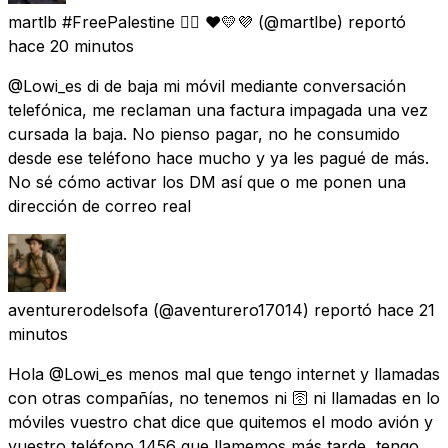
martlb #FreePalestine 🏳️‍🌈 ❤💛💜
(@martlbe) reportó
hace 20 minutos
@Lowi_es di de baja mi móvil mediante conversación
telefónica, me reclaman una factura impagada una vez
cursada la baja. No pienso pagar, no he consumido
desde ese teléfono hace mucho y ya les pagué de más.
No sé cómo activar los DM así que o me ponen una
dirección de correo real
aventurerodelsofa
(@aventurero17014) reportó
hace 21
minutos
Hola @Lowi_es menos mal que tengo internet y llamadas
con otras compañías, no tenemos ni 🛜 ni llamadas en lo
móviles vuestro chat dice que quitemos el modo avión y
vuestro teléfono 1456 que llamemos más tarde, tengo