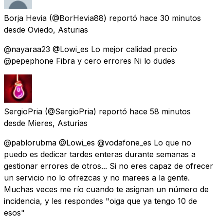
Borja Hevia
(@BorHevia88) reportó
hace 30 minutos
desde
Oviedo, Asturias
@nayaraa23 @Lowi_es Lo mejor calidad precio
@pepephone Fibra y cero errores Ni lo dudes
SergioPria
(@SergioPria) reportó
hace 58 minutos
desde
Mieres, Asturias
@pablorubma @Lowi_es @vodafone_es Lo que no
puedo es dedicar tardes enteras durante semanas a
gestionar errores de otros... Si no eres capaz de ofrecer
un servicio no lo ofrezcas y no marees a la gente.
Muchas veces me río cuando te asignan un número de
incidencia, y les respondes "oiga que ya tengo 10 de
esos"