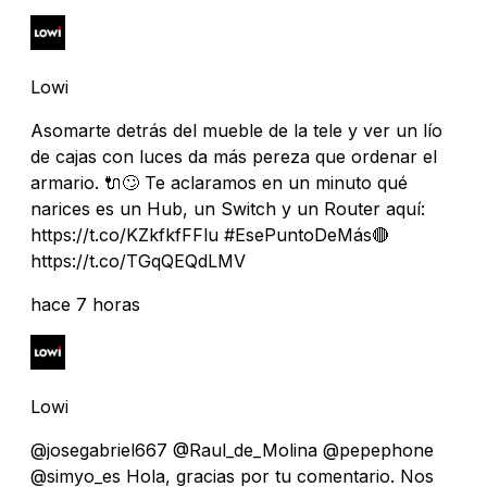
Lowi
Asomarte detrás del mueble de la tele y ver un lío
de cajas con luces da más pereza que ordenar el
armario. 🔌🙄 Te aclaramos en un minuto qué
narices es un Hub, un Switch y un Router aquí:
https://t.co/KZkfkfFFlu #EsePuntoDeMás🔴
https://t.co/TGqQEQdLMV
hace 7 horas
Lowi
@josegabriel667 @Raul_de_Molina @pepephone
@simyo_es Hola, gracias por tu comentario. Nos