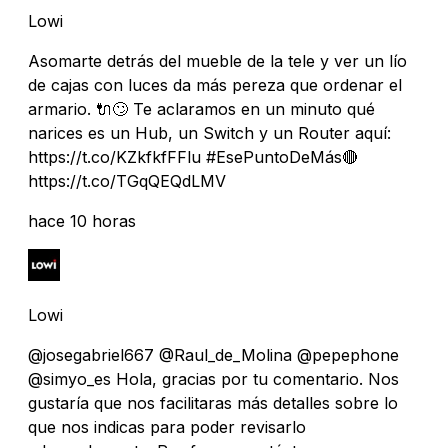
Lowi
Asomarte detrás del mueble de la tele y ver un lío
de cajas con luces da más pereza que ordenar el
armario. 🔌🙄 Te aclaramos en un minuto qué
narices es un Hub, un Switch y un Router aquí:
https://t.co/KZkfkfFFlu #EsePuntoDeMás🔴
https://t.co/TGqQEQdLMV
hace 10 horas
Lowi
@josegabriel667 @Raul_de_Molina @pepephone
@simyo_es Hola, gracias por tu comentario. Nos
gustaría que nos facilitaras más detalles sobre lo
que nos indicas para poder revisarlo