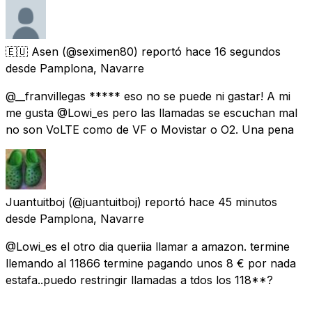
🇪🇺 Asen
(@seximen80) reportó
hace 16 segundos
desde
Pamplona, Navarre
@__franvillegas ***** eso no se puede ni gastar! A mi
me gusta @Lowi_es pero las llamadas se escuchan mal
no son VoLTE como de VF o Movistar o O2. Una pena
Juantuitboj
(@juantuitboj) reportó
hace 45 minutos
desde
Pamplona, Navarre
@Lowi_es el otro dia queriia llamar a amazon. termine
llemando al 11866 termine pagando unos 8 € por nada
estafa..puedo restringir llamadas a tdos los 118**?