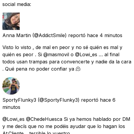
social media:
Anna Martin
(@AddictSmile) reportó
hace 4 minutos
Visto lo visto , de mal en peor y no sé quién es mal y
quién es peor . Si @masmovil o @Lowi_es … al final
todos usan trampas para convencerte y nadie da la cara
. Qué pena no poder confiar ya 🫠
SportyFlunky3
(@SportyFlunky3) reportó
hace 6
minutos
@Lowi_es @ChedeHuesca Si ya hemos hablado por DM
y me decís que no me podéis ayudar que lo hagan los
At.Cliente… terrible lo vuestro.