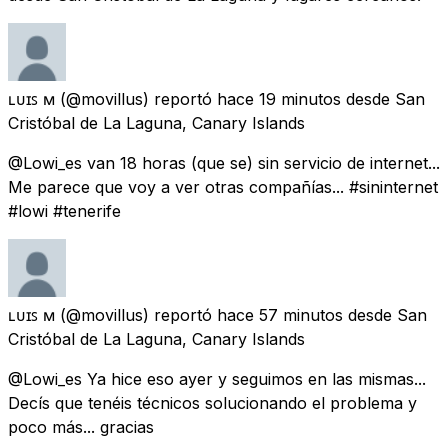
ʟᴜɪꜱ ᴍ
(@movillus) reportó
hace 19 minutos
desde
San
Cristóbal de La Laguna, Canary Islands
@Lowi_es van 18 horas (que se) sin servicio de internet...
Me parece que voy a ver otras compañías... #sininternet
#lowi #tenerife
ʟᴜɪꜱ ᴍ
(@movillus) reportó
hace 57 minutos
desde
San
Cristóbal de La Laguna, Canary Islands
@Lowi_es Ya hice eso ayer y seguimos en las mismas...
Decís que tenéis técnicos solucionando el problema y
poco más... gracias