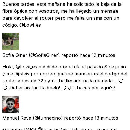
Buenos tardes, está mañana he solicitado la baja de la
fibra óptica con vosotros, me ha llegado un mensaje
para devolver el router pero me falta un sms con un
código. @Lowi_es
Sofía Giner
(@SofiaGiner) reportó
hace 12 minutos
Hola, @Lowi_es me di de baja el día el pasado 8 de junio
y me dijisteis por correo que me mandaríais el código del
router antes de 72h y no ha llegado nada de nada.... 🙄
🙄 ¡Deberíais facilitadmelo! 🫠 ¿Lo haces por aquí??
Manuel Raya
(@tunnecino) reportó
hace 13 minutos
@juanmaJMRS @Lowi_es @vodafone_es Lo que me