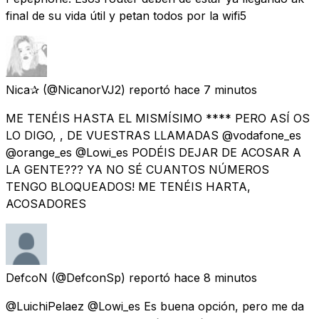
final de su vida útil y petan todos por la wifi5
Nica✰
(@NicanorVJ2) reportó
hace 7 minutos
ME TENÉIS HASTA EL MISMÍSIMO **** PERO ASÍ OS
LO DIGO, , DE VUESTRAS LLAMADAS @vodafone_es
@orange_es @Lowi_es PODÉIS DEJAR DE ACOSAR A
LA GENTE??? YA NO SÉ CUANTOS NÚMEROS
TENGO BLOQUEADOS! ME TENÉIS HARTA,
ACOSADORES
DefcoN
(@DefconSp) reportó
hace 8 minutos
@LuichiPelaez @Lowi_es Es buena opción, pero me da