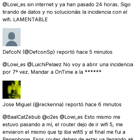
@Lowi_es sin internet y ya han pasado 24 horas. Sigo
tirando de datos y no solucionáis la incidencia con el
wifi. LAMENTABLE
DefcoN
(@DefconSp) reportó
hace 5 minutos
@Lowi_es @LuichiPelaez No voy a abrir una incidencia
por 7ª vez. Mandar a OnTime a la ******
Jose Miguel
(@reckenna) reportó
hace 6 minutos
@BaalCatZebub @o2es @Lowi_es Esto mismo me
estuvo pasando a mí, el router dejo de ir wifi 5, me
enviaron el mismo que tp iba wifi5 y al final me fui a
Pepephone. Esos router deben de estar ya llegando ak