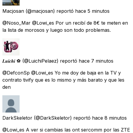
Macjosan
(@macjosan) reportó
hace 5 minutos
@Noso_Mar @Lowi_es Por un recibí de 8€ te meten en
la lista de morosos y luego son todo problemas.
𝑳𝒖𝒊𝒄𝒉𝒊 ⚽️
(@LuichiPelaez) reportó
hace 7 minutos
@DefconSp @Lowi_es Yo me doy de baja en la TV y
contrato tivify que es lo mismo y más barato y que les
den
DarkSkeletor
(@DarkSkeletor) reportó
hace 8 minutos
@Lowi_es A ver si cambias las ont sercomm por las ZTE