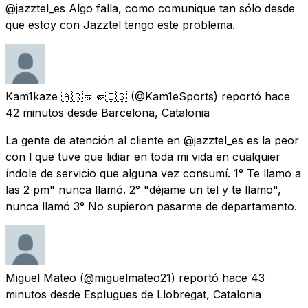
@jazztel_es Algo falla, como comunique tan sólo desde
que estoy con Jazztel tengo este problema.
Kam1kaze 🇦🇷🤜🤛🇪🇸
(@Kam1eSports) reportó
hace
42 minutos
desde
Barcelona, Catalonia
La gente de atención al cliente en @jazztel_es es la peor
con l que tuve que lidiar en toda mi vida en cualquier
índole de servicio que alguna vez consumí. 1° Te llamo a
las 2 pm" nunca llamó. 2° "déjame un tel y te llamo",
nunca llamó 3° No supieron pasarme de departamento.
Miguel Mateo
(@miguelmateo21) reportó
hace 43
minutos
desde
Esplugues de Llobregat, Catalonia