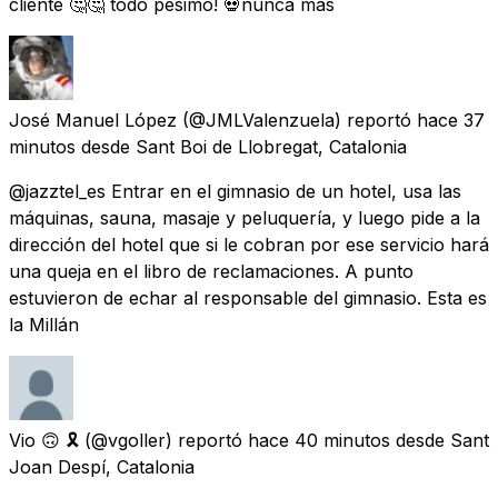
cliente 🤔🤔 todo pésimo! 💀nunca más
José Manuel López
(@JMLValenzuela) reportó
hace 37
minutos
desde
Sant Boi de Llobregat, Catalonia
@jazztel_es Entrar en el gimnasio de un hotel, usa las
máquinas, sauna, masaje y peluquería, y luego pide a la
dirección del hotel que si le cobran por ese servicio hará
una queja en el libro de reclamaciones. A punto
estuvieron de echar al responsable del gimnasio. Esta es
la Millán
Vio 🙃 🎗
(@vgoller) reportó
hace 40 minutos
desde
Sant
Joan Despí, Catalonia