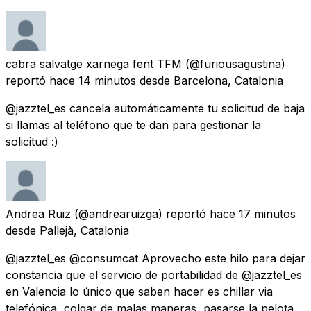
cabra salvatge xarnega fent TFM
(@furiousagustina)
reportó
hace 14 minutos
desde
Barcelona, Catalonia
@jazztel_es cancela automáticamente tu solicitud de baja
si llamas al teléfono que te dan para gestionar la
solicitud :)
Andrea Ruiz
(@andrearuizga) reportó
hace 17 minutos
desde
Pallejà, Catalonia
@jazztel_es @consumcat Aprovecho este hilo para dejar
constancia que el servicio de portabilidad de @jazztel_es
en Valencia lo único que saben hacer es chillar via
telefónica, colgar de malas maneras, pasarse la pelota