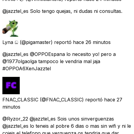
@jazztel_es Solo tengo quejas, ni dudas ni consultas.
Lyna ඞ
(@pigamaster) reportó
hace 26 minutos
@jazztel_es @OPPOEspana lo necesito yo! pero a
@1977olgaolga tampoco le vendria mal jaja
#OPPOA6XenJazztel
FNAC_CLASSIC
(@FNAC_CLASSIC) reportó
hace 27
minutos
@Ryzor_22 @jazztel_es Sois unos sinverguenzas
@jazztel_es lo teneis al pobre 6 dias o mas sin wifi y ni le
cojeis el telefono que verguenza os tendria que dar