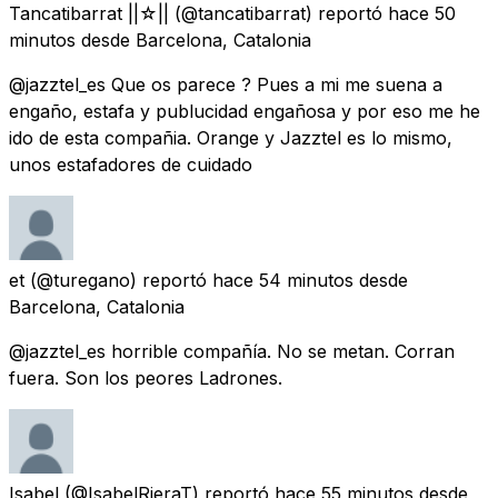
Tancatibarrat ||☆||
(@tancatibarrat) reportó
hace 50
minutos
desde
Barcelona, Catalonia
@jazztel_es Que os parece ? Pues a mi me suena a
engaño, estafa y publucidad engañosa y por eso me he
ido de esta compañia. Orange y Jazztel es lo mismo,
unos estafadores de cuidado
et
(@turegano) reportó
hace 54 minutos
desde
Barcelona, Catalonia
@jazztel_es horrible compañía. No se metan. Corran
fuera. Son los peores Ladrones.
Isabel
(@IsabelRieraT) reportó
hace 55 minutos
desde