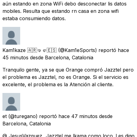
aún estando en zona WiFi debo desconectar lis datos
mobiles. Resulta que estando rn casa en zona wifi
estaba consumiendo datos.
Kam1kaze 🇦🇷🤜🤛🇪🇸
(@Kam1eSports) reportó
hace
45 minutos
desde
Barcelona, Catalonia
Tranquilo gente, ya se que Orange compró Jazztel pero
el problema es Jazztel, no es Orange. Si el servicio es
excelente, el problema es la Atención al cliente.
et
(@turegano) reportó
hace 47 minutos
desde
Barcelona, Catalonia
@_JesusVazquez_ Jazztel me lkama como loco. Les digo