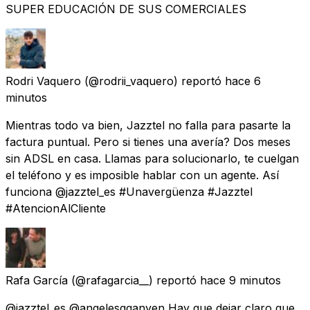
SUPER EDUCACIÓN DE SUS COMERCIALES
Rodri Vaquero
(@rodrii_vaquero) reportó
hace 6
minutos
Mientras todo va bien, Jazztel no falla para pasarte la
factura puntual. Pero si tienes una avería? Dos meses
sin ADSL en casa. Llamas para solucionarlo, te cuelgan
el teléfono y es imposible hablar con un agente. Así
funciona @jazztel_es #Unavergüenza #Jazztel
#AtencionAlCliente
Rafa García
(@rafagarcia__) reportó
hace 9 minutos
@jazztel_es @angelesgganyen Hay que dejar claro que