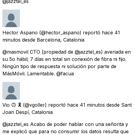
@jazztel_es
Hector Aspano
(@hector_aspano) reportó
hace 41
minutos
desde
Barcelona, Catalonia
@masmovil CTO (propiedad de @jazztel_es) averiada en
su 5o hábil; 7 días en total sin conexión de fibra ni fijo.
Ningún tipo de respuesta ni solución por parte de
MásMóvil. Lamentable. @facua
Vio 🙃 🎗
(@vgoller) reportó
hace 41 minutos
desde
Sant
Joan Despí, Catalonia
@jazztel_es Acabo de poder hablar con una señorita y
me explicó que para no consumir los datos resulta que