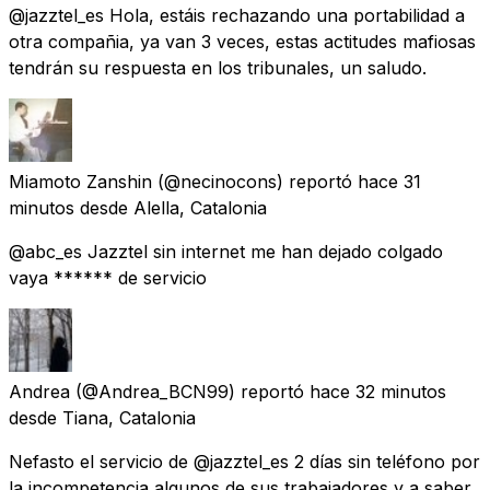
@jazztel_es Hola, estáis rechazando una portabilidad a
otra compañia, ya van 3 veces, estas actitudes mafiosas
tendrán su respuesta en los tribunales, un saludo.
Miamoto Zanshin
(@necinocons) reportó
hace 31
minutos
desde
Alella, Catalonia
@abc_es Jazztel sin internet me han dejado colgado
vaya ****** de servicio
Andrea
(@Andrea_BCN99) reportó
hace 32 minutos
desde
Tiana, Catalonia
Nefasto el servicio de @jazztel_es 2 días sin teléfono por
la incompetencia algunos de sus trabajadores y a saber