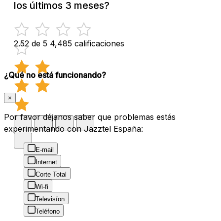
los últimos 3 meses?
2.52 de 5
4,485 calificaciones
¿Qué no está funcionando?
×
Por favor déjanos saber que problemas estás
experimentando con Jazztel España:
E-mail
Internet
Corte Total
Wi-fi
Televisíon
Teléfono