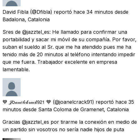
David Fibla
(@Dfibla) reportó
hace 34 minutos
desde
Badalona, Catalonia
Sres de @jazztel_es: He llamado para confirmar una
portabilidad y sacar mi móvil de su compañía. Por favor,
suban el sueldo al Sr. que me ha atendido pues me ha
tenido más de 20 minutos al teléfono intentando impedir
que me fuera. Trabajador excelente en empresa
lamentable.
💙 𝒥o𝒶𝓃𝑒𝓁𝒸𝓀𝓇𝒶𝒸𝓀𝟫𝟤𝟣 💙
(@joanelcrack91) reportó
hace 35
minutos
desde
Santa Coloma de Gramenet, Catalonia
Gracias @jazztel_es por tirarme la conexión en medio de
un partido sin vosotros no sería nadie hijos de puta