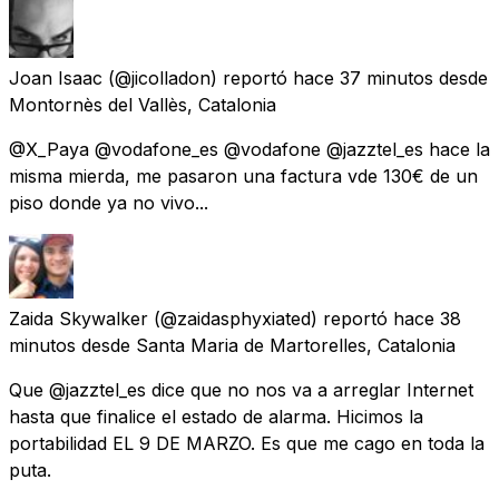
Joan Isaac
(@jicolladon) reportó
hace 37 minutos
desde
Montornès del Vallès, Catalonia
@X_Paya @vodafone_es @vodafone @jazztel_es hace la
misma mierda, me pasaron una factura vde 130€ de un
piso donde ya no vivo...
Zaida Skywalker
(@zaidasphyxiated) reportó
hace 38
minutos
desde
Santa Maria de Martorelles, Catalonia
Que @jazztel_es dice que no nos va a arreglar Internet
hasta que finalice el estado de alarma. Hicimos la
portabilidad EL 9 DE MARZO. Es que me cago en toda la
puta.