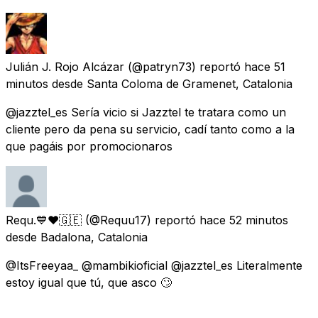
Julián J. Rojo Alcázar
(@patryn73) reportó
hace 51
minutos
desde
Santa Coloma de Gramenet, Catalonia
@jazztel_es Sería vicio si Jazztel te tratara como un
cliente pero da pena su servicio, cadí tanto como a la
que pagáis por promocionaros
Requ.💙❤️🇬🇪
(@Requu17) reportó
hace 52 minutos
desde
Badalona, Catalonia
@ItsFreeyaa_ @mambikioficial @jazztel_es Literalmente
estoy igual que tú, que asco 🙄