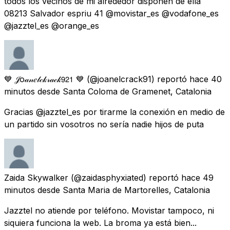
todos los vecinos de mi alrededor disponen de ella
08213 Salvador espriu 41 @movistar_es @vodafone_es
@jazztel_es @orange_es
💙 𝒥o𝒶𝓃𝑒𝓁𝒸𝓀𝓇𝒶𝒸𝓀𝟫𝟤𝟣 💙
(@joanelcrack91) reportó
hace 40
minutos
desde
Santa Coloma de Gramenet, Catalonia
Gracias @jazztel_es por tirarme la conexión en medio de
un partido sin vosotros no sería nadie hijos de puta
Zaida Skywalker
(@zaidasphyxiated) reportó
hace 49
minutos
desde
Santa Maria de Martorelles, Catalonia
Jazztel no atiende por teléfono. Movistar tampoco, ni
siquiera funciona la web. La broma ya está bien...