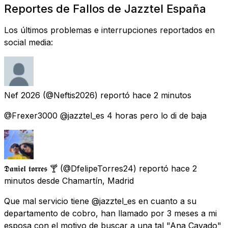
Reportes de Fallos de Jazztel España
Los últimos problemas e interrupciones reportados en
social media:
Nef 2026
(@Neftis2026) reportó
hace 2 minutos
@Frexer3000 @jazztel_es 4 horas pero lo di de baja
𝕯𝖆𝖓𝖎𝖊𝖑 𝖙𝖔𝖗𝖗𝖊𝖘 🍸
(@DfelipeTorres24) reportó
hace 2
minutos
desde
Chamartín, Madrid
Que mal servicio tiene @jazztel_es en cuanto a su
departamento de cobro, han llamado por 3 meses a mi
esposa con el motivo de buscar a una tal "Ana Cavado"