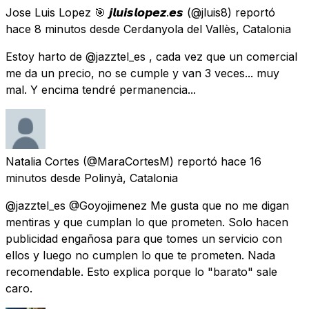
Jose Luis Lopez 🎯 𝙟𝙡𝙪𝙞𝙨𝙡𝙤𝙥𝙚𝙯.𝙚𝙨
(@jluis8) reportó
hace 8 minutos
desde
Cerdanyola del Vallès, Catalonia
Estoy harto de @jazztel_es , cada vez que un comercial
me da un precio, no se cumple y van 3 veces... muy
mal. Y encima tendré permanencia...
Natalia Cortes
(@MaraCortesM) reportó
hace 16
minutos
desde
Polinyà, Catalonia
@jazztel_es @Goyojimenez Me gusta que no me digan
mentiras y que cumplan lo que prometen. Solo hacen
publicidad engañosa para que tomes un servicio con
ellos y luego no cumplen lo que te prometen. Nada
recomendable. Esto explica porque lo "barato" sale
caro.