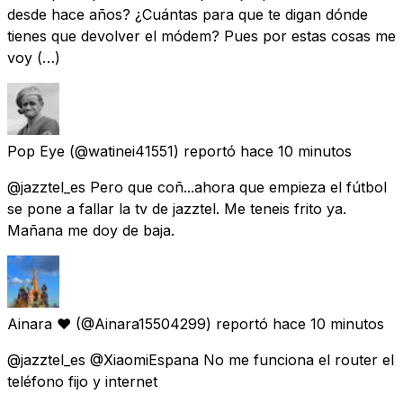
desde hace años? ¿Cuántas para que te digan dónde
tienes que devolver el módem? Pues por estas cosas me
voy (…)
Pop Eye
(@watinei41551) reportó
hace 10 minutos
@jazztel_es Pero que coñ...ahora que empieza el fútbol
se pone a fallar la tv de jazztel. Me teneis frito ya.
Mañana me doy de baja.
Ainara ❤
(@Ainara15504299) reportó
hace 10 minutos
@jazztel_es @XiaomiEspana No me funciona el router el
teléfono fijo y internet