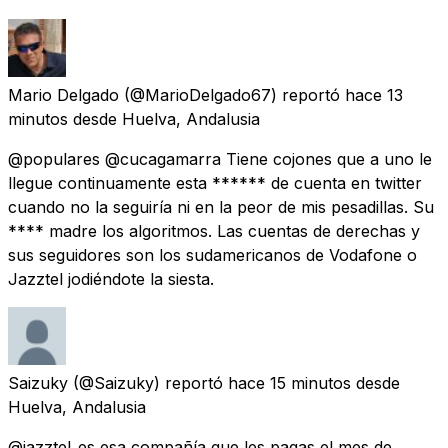
Mario Delgado
(@MarioDelgado67) reportó
hace 13
minutos
desde
Huelva, Andalusia
@populares @cucagamarra Tiene cojones que a uno le
llegue continuamente esta ****** de cuenta en twitter
cuando no la seguiría ni en la peor de mis pesadillas. Su
**** madre los algoritmos. Las cuentas de derechas y
sus seguidores son los sudamericanos de Vodafone o
Jazztel jodiéndote la siesta.
Saizuky
(@Saizuky) reportó
hace 15 minutos
desde
Huelva, Andalusia
@jazztel_es esa compañía que les pagas el mes de