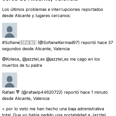
Los últimos problemas e interrupciones reportados
desde Alicante y lugares cercanos:
#Sofiane🇩🇿🇪🇸
(@SofianeKermad97) reportó
hace 37
segundos
desde
Alicante, Valencia
@Kotesa_ @jazztel_es @jazztel_es me cago en los
muertos de tu padre
Rafael 🔻
(@rafaelp44620722) reportó
hace 1 minuto
desde
Alicante, Valencia
< por lo visto me han hecho una baja administrativa
total. Que yo había pedido una portabilidad a Jazztel.