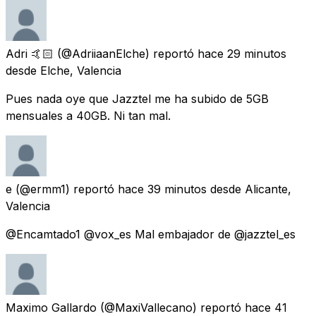
Adri 🤙🏻
(@AdriiaanElche) reportó
hace 29 minutos
desde
Elche, Valencia
Pues nada oye que Jazztel me ha subido de 5GB
mensuales a 40GB. Ni tan mal.
e
(@ermm1) reportó
hace 39 minutos
desde
Alicante,
Valencia
@Encamtado1 @vox_es Mal embajador de @jazztel_es
Maximo Gallardo
(@MaxiVallecano) reportó
hace 41