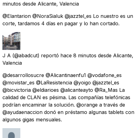
minutos
desde
Alicante, Valencia
@Elantarion @NoraSialuk @jazztel_es Lo nuestro es un
corte, tardamos 4 días en pagar y lo han cortado.
J A
(@abadcut) reportó
hace 8 minutos
desde
Alicante,
Valencia
@desarrollosucre @Alicantinaenfu1 @vodafone_es
@movistar_es @LaResistencia @yoigo @jazztel_es
@bicvictoria @eldiarioes @alicanteayto @Ra_Mas La
calidad de CLAN es pésima. Las compañías telefónicas
podrían encaminar la solución. @orange a través de
@ayudaenaccion donó en préstamo algunas tablets con
algunos gigas mensuales.