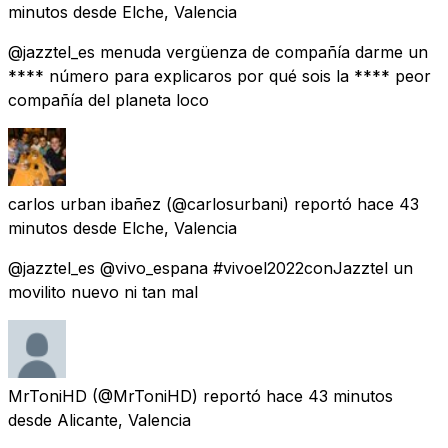
minutos
desde
Elche, Valencia
@jazztel_es menuda vergüenza de compañía darme un
**** número para explicaros por qué sois la **** peor
compañía del planeta loco
carlos urban ibañez
(@carlosurbani) reportó
hace 43
minutos
desde
Elche, Valencia
@jazztel_es @vivo_espana #vivoel2022conJazztel un
movilito nuevo ni tan mal
MrToniHD
(@MrToniHD) reportó
hace 43 minutos
desde
Alicante, Valencia