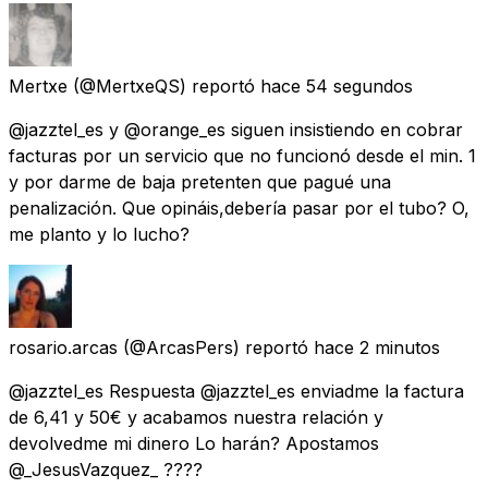
Mertxe
(@MertxeQS) reportó
hace 54 segundos
@jazztel_es y @orange_es siguen insistiendo en cobrar
facturas por un servicio que no funcionó desde el min. 1
y por darme de baja pretenten que pagué una
penalización. Que opináis,debería pasar por el tubo? O,
me planto y lo lucho?
rosario.arcas
(@ArcasPers) reportó
hace 2 minutos
@jazztel_es Respuesta @jazztel_es enviadme la factura
de 6,41 y 50€ y acabamos nuestra relación y
devolvedme mi dinero Lo harán? Apostamos
@_JesusVazquez_ ????