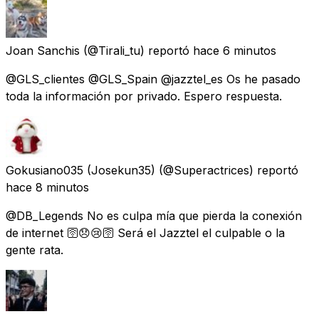
Joan Sanchis
(@Tirali_tu) reportó
hace 6 minutos
@GLS_clientes @GLS_Spain @jazztel_es Os he pasado
toda la información por privado. Espero respuesta.
Gokusiano035 (Josekun35)
(@Superactrices) reportó
hace 8 minutos
@DB_Legends No es culpa mía que pierda la conexión
de internet 🛜😞😢🛜 Será el Jazztel el culpable o la
gente rata.