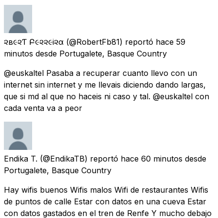
૨ѳв૯૨Ƭѳ Բ૯૨૨૯i૨α
(@RobertFb81) reportó
hace 59
minutos
desde
Portugalete, Basque Country
@euskaltel Pasaba a recuperar cuanto llevo con un
internet sin internet y me llevais diciendo dando largas,
que si md al que no haceis ni caso y tal. @euskaltel con
cada venta va a peor
Endika T.
(@EndikaTB) reportó
hace 60 minutos
desde
Portugalete, Basque Country
Hay wifis buenos Wifis malos Wifi de restaurantes Wifis
de puntos de calle Estar con datos en una cueva Estar
con datos gastados en el tren de Renfe Y mucho debajo