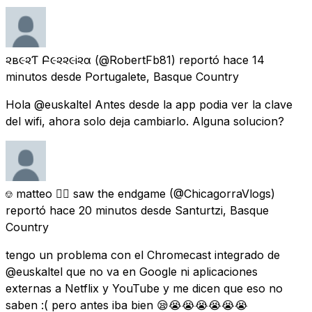
૨ѳв૯૨Ƭѳ Բ૯૨૨૯i૨α
(@RobertFb81) reportó
hace 14
minutos
desde
Portugalete, Basque Country
Hola @euskaltel Antes desde la app podia ver la clave
del wifi, ahora solo deja cambiarlo. Alguna solucion?
⎊ matteo 🏳️‍🌈 saw the endgame
(@ChicagorraVlogs)
reportó
hace 20 minutos
desde
Santurtzi, Basque
Country
tengo un problema con el Chromecast integrado de
@euskaltel que no va en Google ni aplicaciones
externas a Netflix y YouTube y me dicen que eso no
saben :( pero antes iba bien 😪😭😭😭😭😭😭