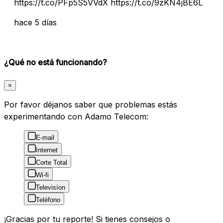
https://t.co/PFp5S5VVdX https://t.co/9zKN4jBE6L
hace 5 días
¿Qué no está funcionando?
×
Por favor déjanos saber que problemas estás
experimentando con Adamo Telecom:
E-mail
Internet
Corte Total
Wi-fi
Televisíon
Teléfono
¡Gracias por tu reporte! Si tienes consejos o