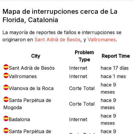
Mapa de interrupciones cerca de La
Florida, Catalonia
La mayoría de reportes de fallos e interrupciones se
originaron en
Sant Adrià de Besòs
, y
Vallromanes
.
Problem
City
Report Time
Type
Sant Adrià de Besòs
Internet
hace 17 días
Vallromanes
Internet
hace 1 mes
hace 9
Vilanova de la Roca
Corte Total
meses
Santa Perpètua de
hace 9
Corte Total
Mogoda
meses
hace 9
Badalona
Internet
meses
Santa Perpètua de
hace 9