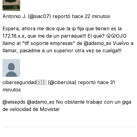
Antonio J.
(@siac07) reportó
hace 22 minutos
Espera, ahora me dice que la ip fija que tienen es la
172.18.x.x, que me da un parraque!!! El que? 😤😤OJO
llamo al "tlf soporte empresas" de @adamo_es Vuelvo a
llamar, pasadme a un superior otra vez se cuelga!!!
ciberseguridad🇺🇸
(@cibercisa) reportó
hace 31
minutos
@wisepds @adamo_es No obstante trabajo con un giga
de velocidad de Movistar