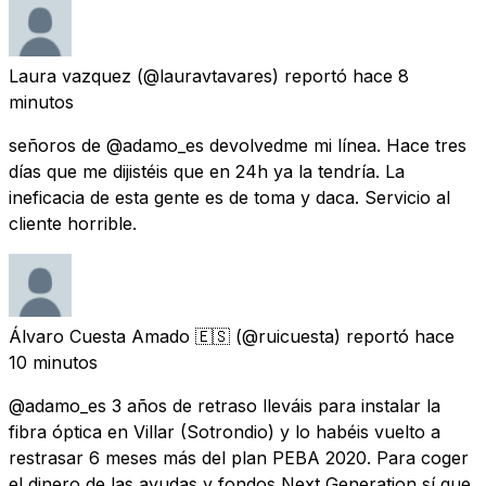
Laura vazquez
(@lauravtavares) reportó
hace 8
minutos
señoros de @adamo_es devolvedme mi línea. Hace tres
días que me dijistéis que en 24h ya la tendría. La
ineficacia de esta gente es de toma y daca. Servicio al
cliente horrible.
Álvaro Cuesta Amado 🇪🇸
(@ruicuesta) reportó
hace
10 minutos
@adamo_es 3 años de retraso lleváis para instalar la
fibra óptica en Villar (Sotrondio) y lo habéis vuelto a
restrasar 6 meses más del plan PEBA 2020. Para coger
el dinero de las ayudas y fondos Next Generation sí que