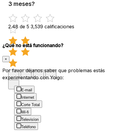
3 meses?
2.48 de 5
3,539 calificaciones
¿Qué no está funcionando?
×
Por favor déjanos saber que problemas estás
experimentando con Yoigo:
E-mail
Internet
Corte Total
Wi-fi
Televisíon
Teléfono