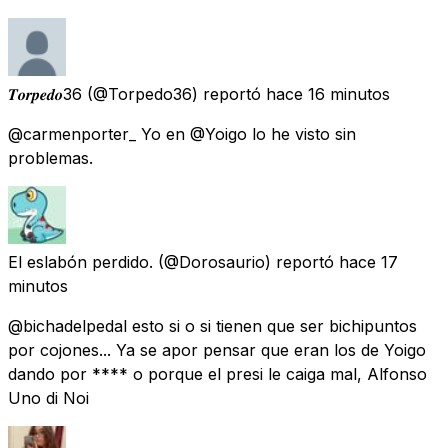
𝑻𝒐𝒓𝒑𝒆𝒅𝒐36
(@Torpedo36) reportó
hace 16 minutos
@carmenporter_ Yo en @Yoigo lo he visto sin
problemas.
El eslabón perdido.
(@Dorosaurio) reportó
hace 17
minutos
@bichadelpedal esto si o si tienen que ser bichipuntos
por cojones... Ya se apor pensar que eran los de Yoigo
dando por **** o porque el presi le caiga mal, Alfonso
Uno di Noi