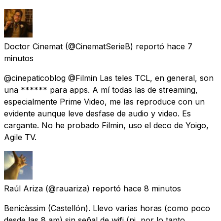
Doctor Cinemat
(@CinematSerieB) reportó
hace 7
minutos
@cinepaticoblog @Filmin Las teles TCL, en general, son
una ****** para apps. A mí todas las de streaming,
especialmente Prime Video, me las reproduce con un
evidente aunque leve desfase de audio y video. Es
cargante. No he probado Filmin, uso el deco de Yoigo,
Agile TV.
Raúl Ariza
(@rauariza) reportó
hace 8 minutos
Benicàssim (Castellón). Llevo varias horas (como poco
desde las 8 am) sin señal de wifi (ni, por lo tanto,