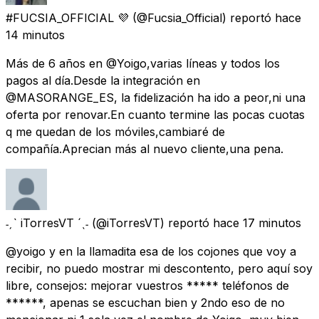
#FUCSIA_OFFICIAL 💜
(@Fucsia_Official) reportó
hace
14 minutos
Más de 6 años en @Yoigo,varias líneas y todos los
pagos al día.Desde la integración en
@MASORANGE_ES, la fidelización ha ido a peor,ni una
oferta por renovar.En cuanto termine las pocas cuotas
q me quedan de los móviles,cambiaré de
compañía.Aprecian más al nuevo cliente,una pena.
˗ˏˋ iTorresVT ´ˎ˗
(@iTorresVT) reportó
hace 17 minutos
@yoigo y en la llamadita esa de los cojones que voy a
recibir, no puedo mostrar mi descontento, pero aquí soy
libre, consejos: mejorar vuestros ***** teléfonos de
******, apenas se escuchan bien y 2ndo eso de no