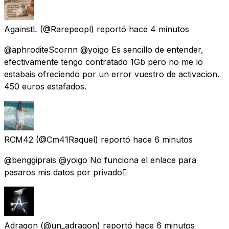
AgainstL
(@Rarepeopl) reportó
hace 4 minutos
@aphroditeScornn @yoigo Es sencillo de entender,
efectivamente tengo contratado 1Gb pero no me lo
estabais ofreciendo por un error vuestro de activacion.
450 euros estafados.
RCM42
(@Cm41Raquel) reportó
hace 6 minutos
@benggiprais @yoigo No funciona el enlace para
pasaros mis datos por privado🫩
Adragon
(@un_adragon) reportó
hace 6 minutos