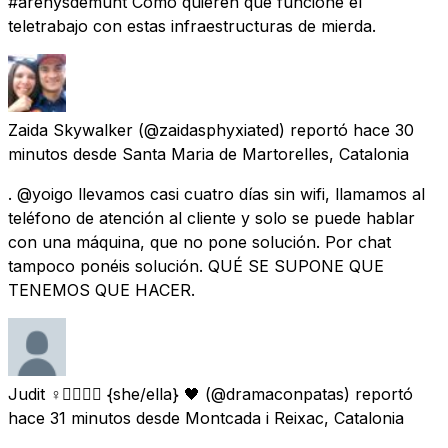
#arenysdemunt Como quieren que funcione el
teletrabajo con estas infraestructuras de mierda.
Zaida Skywalker
(@zaidasphyxiated) reportó
hace 30
minutos
desde
Santa Maria de Martorelles, Catalonia
. @yoigo llevamos casi cuatro días sin wifi, llamamos al
teléfono de atención al cliente y solo se puede hablar
con una máquina, que no pone solución. Por chat
tampoco ponéis solución. QUÉ SE SUPONE QUE
TENEMOS QUE HACER.
Judit ♀️🏳️‍🌈🇩🇰 {she/ella} 🖤
(@dramaconpatas) reportó
hace 31 minutos
desde
Montcada i Reixac, Catalonia