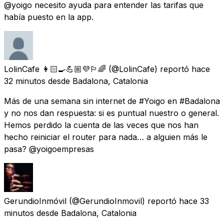
@yoigo necesito ayuda para entender las tarifas que
había puesto en la app.
LolinCafe 👩🏻‍🍳💪🏼💜🏳️‍🌈
(@LolinCafe) reportó
hace
32 minutos
desde
Badalona, Catalonia
Más de una semana sin internet de #Yoigo en #Badalona
y no nos dan respuesta: si es puntual nuestro o general.
Hemos perdido la cuenta de las veces que nos han
hecho reiniciar el router para nada… a alguien más le
pasa? @yoigoempresas
GerundioInmóvil
(@GerundioInmovil) reportó
hace 33
minutos
desde
Badalona, Catalonia