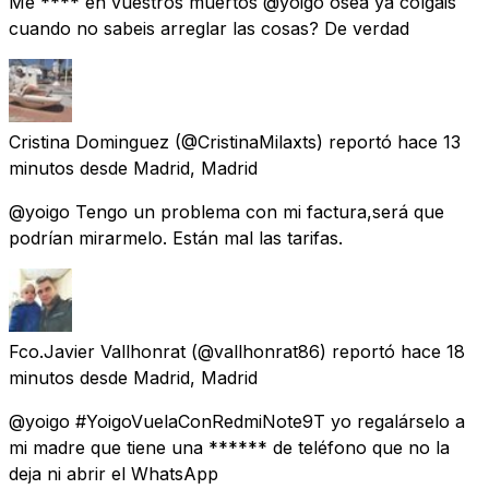
Me **** en vuestros muertos @yoigo osea ya colgais
cuando no sabeis arreglar las cosas? De verdad
Cristina Dominguez
(@CristinaMilaxts) reportó
hace 13
minutos
desde
Madrid, Madrid
@yoigo Tengo un problema con mi factura,será que
podrían mirarmelo. Están mal las tarifas.
Fco.Javier Vallhonrat
(@vallhonrat86) reportó
hace 18
minutos
desde
Madrid, Madrid
@yoigo #YoigoVuelaConRedmiNote9T yo regalárselo a
mi madre que tiene una ****** de teléfono que no la
deja ni abrir el WhatsApp