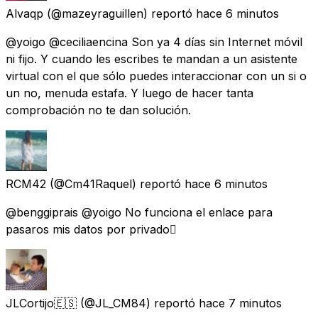
Alvaqp
(@mazeyraguillen) reportó
hace 6 minutos
@yoigo @ceciliaencina Son ya 4 días sin Internet móvil
ni fijo. Y cuando les escribes te mandan a un asistente
virtual con el que sólo puedes interaccionar con un si o
un no, menuda estafa. Y luego de hacer tanta
comprobación no te dan solución.
RCM42
(@Cm41Raquel) reportó
hace 6 minutos
@benggiprais @yoigo No funciona el enlace para
pasaros mis datos por privado🫩
JLCortijo🇪🇸
(@JL_CM84) reportó
hace 7 minutos