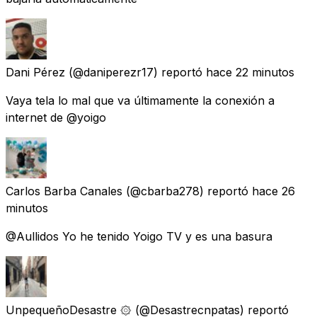
Dani Pérez
(@daniperezr17) reportó
hace 22 minutos
Vaya tela lo mal que va últimamente la conexión a
internet de @yoigo
Carlos Barba Canales
(@cbarba278) reportó
hace 26
minutos
@Aullidos Yo he tenido Yoigo TV y es una basura
UnpequeñoDesastre ۞
(@Desastrecnpatas) reportó