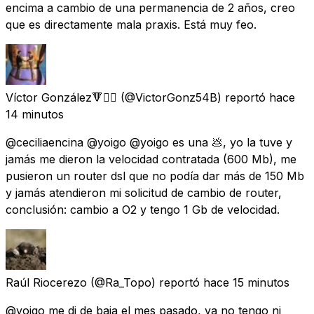
encima a cambio de una permanencia de 2 años, creo
que es directamente mala praxis. Está muy feo.
Víctor González🔻✊🏽
(@VictorGonz54B) reportó
hace
14 minutos
@ceciliaencina @yoigo @yoigo es una 💩, yo la tuve y
jamás me dieron la velocidad contratada (600 Mb), me
pusieron un router dsl que no podía dar más de 150 Mb
y jamás atendieron mi solicitud de cambio de router,
conclusión: cambio a O2 y tengo 1 Gb de velocidad.
Raúl Riocerezo
(@Ra_Topo) reportó
hace 15 minutos
@yoigo me di de baja el mes pasado, ya no tengo ni