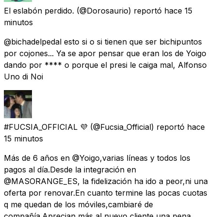
El eslabón perdido.
(@Dorosaurio) reportó
hace 15
minutos
@bichadelpedal esto si o si tienen que ser bichipuntos
por cojones... Ya se apor pensar que eran los de Yoigo
dando por **** o porque el presi le caiga mal, Alfonso
Uno di Noi
#FUCSIA_OFFICIAL 💜
(@Fucsia_Official) reportó
hace
15 minutos
Más de 6 años en @Yoigo,varias líneas y todos los
pagos al día.Desde la integración en
@MASORANGE_ES, la fidelización ha ido a peor,ni una
oferta por renovar.En cuanto termine las pocas cuotas
q me quedan de los móviles,cambiaré de
compañía.Aprecian más al nuevo cliente,una pena.