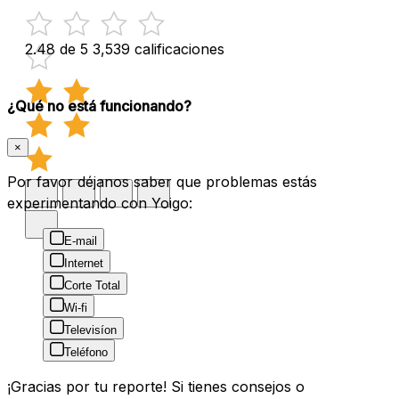
2.48 de 5
3,539 calificaciones
¿Qué no está funcionando?
×
Por favor déjanos saber que problemas estás
experimentando con Yoigo:
E-mail
Internet
Corte Total
Wi-fi
Televisíon
Teléfono
¡Gracias por tu reporte! Si tienes consejos o