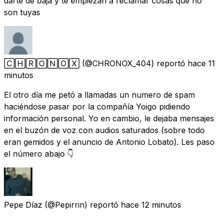
darte de baja y te empiezan a reclamar cosas que no
son tuyas
🄲🄷🅁🄾🄽🄾🅇
(@CHRONOX_404) reportó
hace 11
minutos
El otro día me petó a llamadas un numero de spam
haciéndose pasar por la compañía Yoigo pidiendo
información personal. Yo en cambio, le dejaba mensajes
en el buzón de voz con audios saturados (sobre todo
eran gemidos y el anuncio de Antonio Lobato). Les paso
el número abajo 👇
Pepe Díaz
(@Pepirrin) reportó
hace 12 minutos