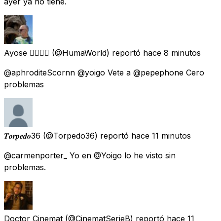
ayer ya no tiene.
Ayose 🏳️‍🌈🇮🇨
(@HumaWorld) reportó
hace 8 minutos
@aphroditeScornn @yoigo Vete a @pepephone Cero
problemas
𝑻𝒐𝒓𝒑𝒆𝒅𝒐36
(@Torpedo36) reportó
hace 11 minutos
@carmenporter_ Yo en @Yoigo lo he visto sin
problemas.
Doctor Cinemat
(@CinematSerieB) reportó
hace 11