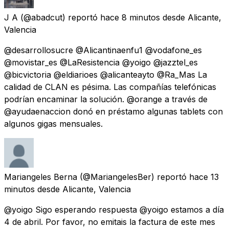
J A
(@abadcut) reportó
hace 8 minutos
desde
Alicante,
Valencia
@desarrollosucre @Alicantinaenfu1 @vodafone_es
@movistar_es @LaResistencia @yoigo @jazztel_es
@bicvictoria @eldiarioes @alicanteayto @Ra_Mas La
calidad de CLAN es pésima. Las compañías telefónicas
podrían encaminar la solución. @orange a través de
@ayudaenaccion donó en préstamo algunas tablets con
algunos gigas mensuales.
Mariangeles Berna
(@MariangelesBer) reportó
hace 13
minutos
desde
Alicante, Valencia
@yoigo Sigo esperando respuesta @yoigo estamos a día
4 de abril. Por favor, no emitais la factura de este mes