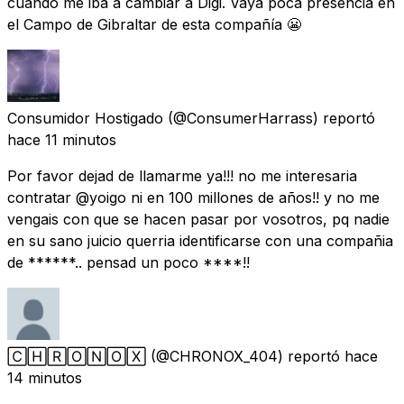
cuando me iba a cambiar a Digi. Vaya poca presencia en
el Campo de Gibraltar de esta compañía 😬
Consumidor Hostigado
(@ConsumerHarrass) reportó
hace 11 minutos
Por favor dejad de llamarme ya!!! no me interesaria
contratar @yoigo ni en 100 millones de años!! y no me
vengais con que se hacen pasar por vosotros, pq nadie
en su sano juicio querria identificarse con una compañia
de ******.. pensad un poco ****!!
🄲🄷🅁🄾🄽🄾🅇
(@CHRONOX_404) reportó
hace
14 minutos