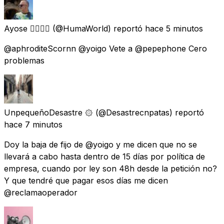
Ayose 🏳️‍🌈🇮🇨
(@HumaWorld) reportó
hace 5 minutos
@aphroditeScornn @yoigo Vete a @pepephone Cero
problemas
UnpequeñoDesastre ۞
(@Desastrecnpatas) reportó
hace 7 minutos
Doy la baja de fijo de @yoigo y me dicen que no se
llevará a cabo hasta dentro de 15 días por política de
empresa, cuando por ley son 48h desde la petición no?
Y que tendré que pagar esos días me dicen
@reclamaoperador