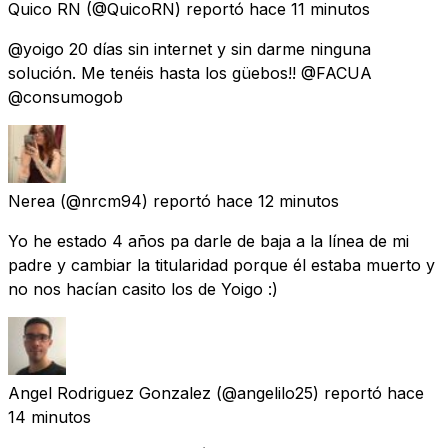
Quico RN
(@QuicoRN) reportó
hace 11 minutos
@yoigo 20 días sin internet y sin darme ninguna
solución. Me tenéis hasta los güebos!! @FACUA
@consumogob
Nerea
(@nrcm94) reportó
hace 12 minutos
Yo he estado 4 años pa darle de baja a la línea de mi
padre y cambiar la titularidad porque él estaba muerto y
no nos hacían casito los de Yoigo :)
Angel Rodriguez Gonzalez
(@angelilo25) reportó
hace
14 minutos