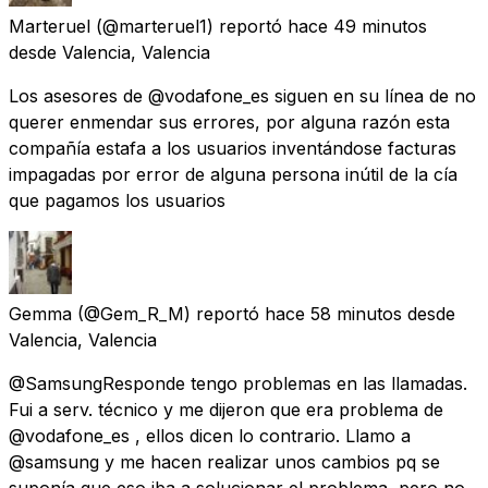
Marteruel
(@marteruel1) reportó
hace 49 minutos
desde
Valencia, Valencia
Los asesores de @vodafone_es siguen en su línea de no
querer enmendar sus errores, por alguna razón esta
compañía estafa a los usuarios inventándose facturas
impagadas por error de alguna persona inútil de la cía
que pagamos los usuarios
Gemma
(@Gem_R_M) reportó
hace 58 minutos
desde
Valencia, Valencia
@SamsungResponde tengo problemas en las llamadas.
Fui a serv. técnico y me dijeron que era problema de
@vodafone_es , ellos dicen lo contrario. Llamo a
@samsung y me hacen realizar unos cambios pq se
suponía que eso iba a solucionar el problema, pero no.