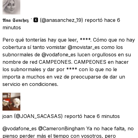
𝕬𝖓𝖆 𝕾𝖆𝖓𝖈𝖍𝖊𝖟  🆇
(@anasanchez_19) reportó
hace 6
minutos
Pero qué tonterías hay que leer, ****. Cómo que no hay
cobertura sí tanto vomistar @movistar_es como los
subnormales de @vodafone_es lucen orgullosos en su
nombre de red CAMPEONES. CAMPEONES en hacer
los subnormales y dar por **** con lo que no le
importa a muchos en vez de preocuparse de dar un
servicio en condiciones.
joan
(@JOAN_SACASAS) reportó
hace 6 minutos
@vodafone_es @CameronBingham Ya no hace falta, no
pienso perder más el tiempo con vosotros, pero