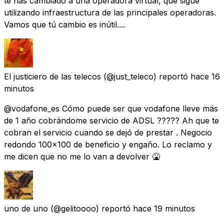
te has cambiado a una operadora virtual, que sigue
utilizando infraestructura de las principales operadoras.
Vamos que tú cambio es inútil....
El justiciero de las telecos
(@just_teleco) reportó
hace 16
minutos
@vodafone_es Cómo puede ser que vodafone lleve más
de 1 año cobrándome servicio de ADSL ????? Ah que te
cobran el servicio cuando se dejó de prestar . Negocio
redondo 100x100 de beneficio y engaño. Lo reclamo y
me dicen que no me lo van a devolver 🤮
uno de uno
(@gelitoooo) reportó
hace 19 minutos