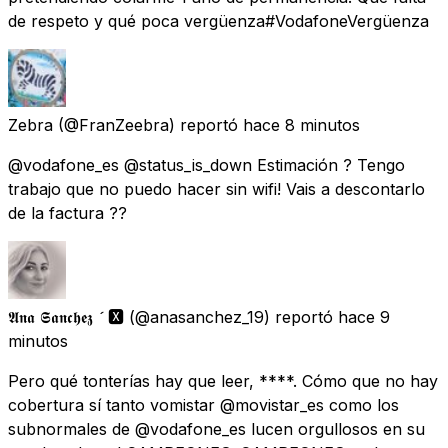
de respeto y qué poca vergüenza#VodafoneVergüenza
Zebra
(@FranZeebra) reportó
hace 8 minutos
@vodafone_es @status_is_down Estimación ? Tengo
trabajo que no puedo hacer sin wifi! Vais a descontarlo
de la factura ??
𝕬𝖓𝖆 𝕾𝖆𝖓𝖈𝖍𝖊𝖟  🆇
(@anasanchez_19) reportó
hace 9
minutos
Pero qué tonterías hay que leer, ****. Cómo que no hay
cobertura sí tanto vomistar @movistar_es como los
subnormales de @vodafone_es lucen orgullosos en su