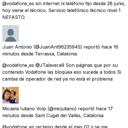
@vodafone_es sin internet ni teléfono fijo desde 28 junio,
hoy viene el técnico. Servicio telefónico técnico nivel 1
NEFASTO.
Juan Antonio
(@JuanAnt96235945) reportó
hace 16
minutos
desde
Terrassa, Catalonia
@vodafone_es @JTalavera9 Son páginas que por su
contenido Vodafone las bloquea eso sucede a todos Si
cambia de operador de red ya no está el problema
Micaela Iuliano Volp
(@micjuliano) reportó
hace 17
minutos
desde
Sant Cugat del Vallès, Catalonia
@vodafone_es reclamo desde el mes 02 q se me