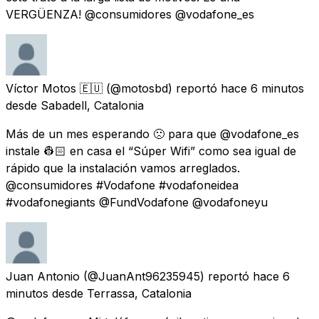
VERGÜENZA! @consumidores @vodafone_es
Víctor Motos 🇪🇺
(@motosbd) reportó
hace 6 minutos
desde
Sabadell, Catalonia
Más de un mes esperando 🙁 para que @vodafone_es
instale 👷🏻 en casa el “Súper Wifi” como sea igual de
rápido que la instalación vamos arreglados.
@consumidores #Vodafone #vodafoneidea
#vodafonegiants @FundVodafone @vodafoneyu
Juan Antonio
(@JuanAnt96235945) reportó
hace 6
minutos
desde
Terrassa, Catalonia