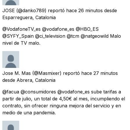
JOSE
(@danko789) reportó
hace 26 minutos
desde
Esparreguera, Catalonia
@VodafoneTV_es @vodafone_es @HBO_ES
@SYFY_Spain @ci_television @tcm @natgeowild Malo
nivel de TV malo.
Jose M. Mas
(@Masmixer) reportó
hace 27 minutos
desde
Abrera, Catalonia
@facua @consumidores @vodafone_es sube tarifas a
partir de julio, un total de 4,50€ al mes, incumpliendo el
contrato, sin ofrecer ninguna mejora del servicio y en
medio de una pandemia.