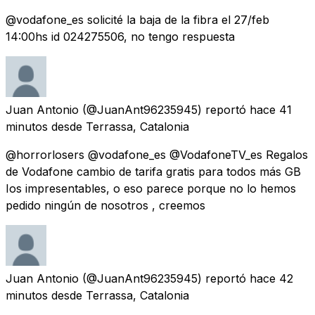
@vodafone_es solicité la baja de la fibra el 27/feb
14:00hs id 024275506, no tengo respuesta
Juan Antonio
(@JuanAnt96235945) reportó
hace 41
minutos
desde
Terrassa, Catalonia
@horrorlosers @vodafone_es @VodafoneTV_es Regalos
de Vodafone cambio de tarifa gratis para todos más GB
Ios impresentables, o eso parece porque no lo hemos
pedido ningún de nosotros , creemos
Juan Antonio
(@JuanAnt96235945) reportó
hace 42
minutos
desde
Terrassa, Catalonia