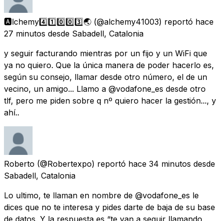
🅰️lchemy4️⃣1️⃣0️⃣0️⃣3️⃣🌏
(@alchemy41003) reportó
hace
27 minutos
desde
Sabadell, Catalonia
y seguir facturando mientras por un fijo y un WiFi que
ya no quiero. Que la única manera de poder hacerlo es,
según su consejo, llamar desde otro número, el de un
vecino, un amigo... Llamo a @vodafone_es desde otro
tlf, pero me piden sobre q nº quiero hacer la gestión..., y
ahí..
Roberto
(@Robertexpo) reportó
hace 34 minutos
desde
Sabadell, Catalonia
Lo ultimo, te llaman en nombre de @vodafone_es le
dices que no te interesa y pides darte de baja de su base
de datos. Y la respuesta es “te van a seguir llamando