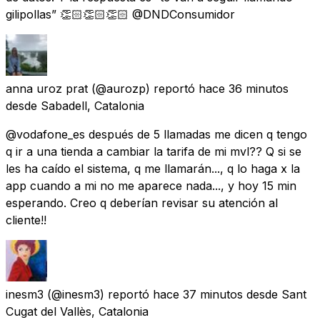
gilipollas” 👏🏻👏🏻👏🏻 @DNDConsumidor
anna uroz prat
(@aurozp) reportó
hace 36 minutos
desde
Sabadell, Catalonia
@vodafone_es después de 5 llamadas me dicen q tengo
q ir a una tienda a cambiar la tarifa de mi mvl?? Q si se
les ha caído el sistema, q me llamarán..., q lo haga x la
app cuando a mi no me aparece nada..., y hoy 15 min
esperando. Creo q deberían revisar su atención al
cliente!!
inesm3
(@inesm3) reportó
hace 37 minutos
desde
Sant
Cugat del Vallès, Catalonia