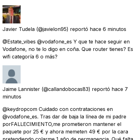
Javier Tudela
(@javielon95) reportó
hace 6 minutos
@Estate_vibes @vodafone_es Y que te hace seguir en
Vodafone, no te lo digo en coña. Que router tienes? Es
wifi categoría 6 o más?
Jaime Lannister
(@callandobocas83) reportó
hace 7
minutos
@keydropcom Cuidado con contrataciones en
@vodafone_es. Tras dar de baja la línea de mi padre
porFALLECIMIENTO,me prometieron mantener el
paquete por 25 € y ahora memeten 49 € por la cara
pretendiendo colarme 1 año de permanencia. Qué falta