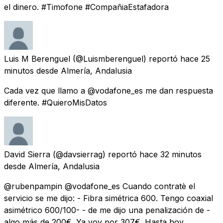
el dinero. #Timofone #CompañiaEstafadora
Luis M Berenguel
(@Luismberenguel) reportó
hace 25
minutos
desde
Almería, Andalusia
Cada vez que llamo a @vodafone_es me dan respuesta
diferente. #QuieroMisDatos
David Sierra
(@davsierrag) reportó
hace 32 minutos
desde
Almería, Andalusia
@rubenpampin @vodafone_es Cuando contratè el
servicio se me dijo: - Fibra simétrica 600. Tengo coaxial
asimétrico 600/100- - de me dijo una penalización de -
algo más de 200€. Ya voy por 307€. Hasta hoy,