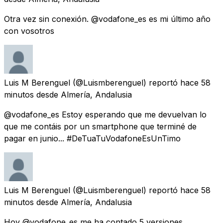
Otra vez sin conexión. @vodafone_es es mi último año
con vosotros
Luis M Berenguel
(@Luismberenguel) reportó
hace 58
minutos
desde
Almería, Andalusia
@vodafone_es Estoy esperando que me devuelvan lo
que me contáis por un smartphone que terminé de
pagar en junio... #DeTuaTuVodafoneEsUnTimo
Luis M Berenguel
(@Luismberenguel) reportó
hace 58
minutos
desde
Almería, Andalusia
Hoy @vodafone_es me ha contado 5 versiones