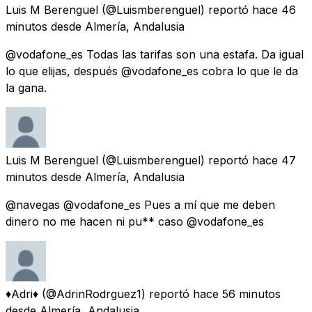
Luis M Berenguel
(@Luismberenguel) reportó
hace 46
minutos
desde
Almería, Andalusia
@vodafone_es Todas las tarifas son una estafa. Da igual
lo que elijas, después @vodafone_es cobra lo que le da
la gana.
Luis M Berenguel
(@Luismberenguel) reportó
hace 47
minutos
desde
Almería, Andalusia
@navegas @vodafone_es Pues a mí que me deben
dinero no me hacen ni pu** caso @vodafone_es
♦Adri♦
(@AdrinRodrguez1) reportó
hace 56 minutos
desde
Almería, Andalusia