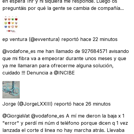
en espera 1hr y ni siquiera me responde. Luego os
preguntáis por qué la gente se cambia de compañía...
ep ventura
(@evventura) reportó
hace 22 minutos
@vodafone_es me han llamado de 927684571 avisando
que mi fibra va a empeorar durante unos meses y que
ya me llamaran para ofrecerme alguna solución,
cuidado !!! Denuncia a @INCIBE
Jorge
(@JorgeLXXIII) reportó
hace 26 minutos
@GiorgiaVat @vodafone_es A mí me dieron la baja x 1
"error" y perdí mi núm d teléfono porque dicen q 1 vez
lanzada el corte d linea no hay marcha atrás. Llevaba