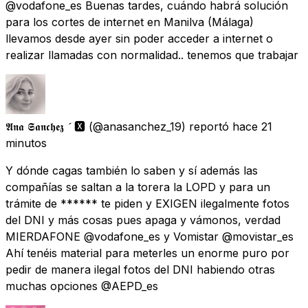
@vodafone_es Buenas tardes, cuándo habrá solución
para los cortes de internet en Manilva (Málaga)
llevamos desde ayer sin poder acceder a internet o
realizar llamadas con normalidad.. tenemos que trabajar
𝕬𝖓𝖆 𝕾𝖆𝖓𝖈𝖍𝖊𝖟  🆇
(@anasanchez_19) reportó
hace 21
minutos
Y dónde cagas también lo saben y sí además las
compañías se saltan a la torera la LOPD y para un
trámite de ****** te piden y EXIGEN ilegalmente fotos
del DNI y más cosas pues apaga y vámonos, verdad
MIERDAFONE @vodafone_es y Vomistar @movistar_es
Ahí tenéis material para meterles un enorme puro por
pedir de manera ilegal fotos del DNI habiendo otras
muchas opciones @AEPD_es