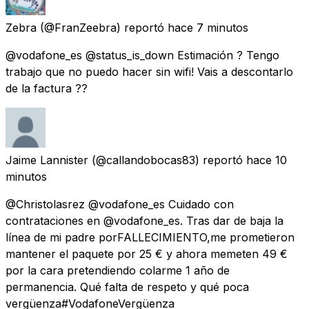
Zebra
(@FranZeebra) reportó
hace 7 minutos
@vodafone_es @status_is_down Estimación ? Tengo
trabajo que no puedo hacer sin wifi! Vais a descontarlo
de la factura ??
Jaime Lannister
(@callandobocas83) reportó
hace 10
minutos
@Christolasrez @vodafone_es Cuidado con
contrataciones en @vodafone_es. Tras dar de baja la
línea de mi padre porFALLECIMIENTO,me prometieron
mantener el paquete por 25 € y ahora memeten 49 €
por la cara pretendiendo colarme 1 año de
permanencia. Qué falta de respeto y qué poca
vergüenza#VodafoneVergüenza