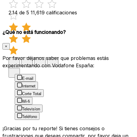
2.14 de 5
11,619 calificaciones
¿Qué no está funcionando?
×
Por favor déjanos saber que problemas estás
experimentando con Vodafone España:
E-mail
Internet
Corte Total
Wi-fi
Televisíon
Teléfono
¡Gracias por tu reporte! Si tienes consejos o
frustraciones que deseas compartir, por favor deja un