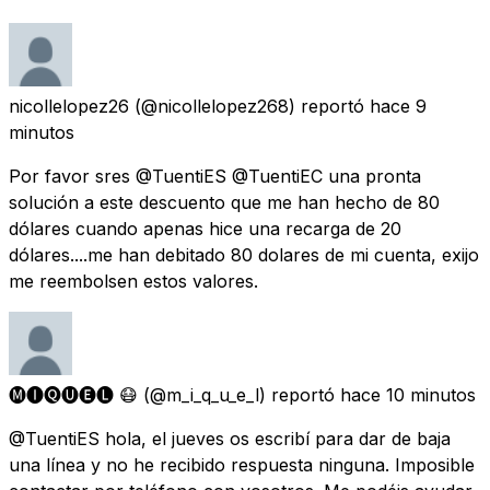
nicollelopez26
(@nicollelopez268) reportó
hace 9
minutos
Por favor sres @TuentiES @TuentiEC una pronta
solución a este descuento que me han hecho de 80
dólares cuando apenas hice una recarga de 20
dólares....me han debitado 80 dolares de mi cuenta, exijo
me reembolsen estos valores.
🅜🅘🅠🅤🅔🅛 😷
(@m_i_q_u_e_l) reportó
hace 10 minutos
@TuentiES hola, el jueves os escribí para dar de baja
una línea y no he recibido respuesta ninguna. Imposible