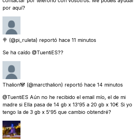
contactar por teléfono con vosotros. Me podéis ayudar
por aquí?
🍭
(@pi_ruleta) reportó
hace 11 minutos
Se ha caído @TuentiES??
Thalion🐼
(@marcthalion) reportó
hace 14 minutos
@TuentiES Aún no he recibido el email mío, el de mi
madre si Ella pasa de 14 gb x 13'95 a 20 gb x 10€ Si yo
tengo la de 3 gb x 5'95 que cambio obtendré?