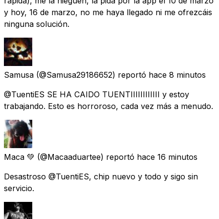
rápida), me la nieguen, la pida por la app el 10 de marzo
y hoy, 16 de marzo, no me haya llegado ni me ofrezcáis
ninguna solución.
Samusa
(@Samusa29186652) reportó
hace 8 minutos
@TuentiES SE HA CAIDO TUENTIIIIIIIIIIII y estoy
trabajando. Esto es horroroso, cada vez más a menudo.
Maca 💚
(@Macaaduartee) reportó
hace 16 minutos
Desastroso @TuentiES, chip nuevo y todo y sigo sin
servicio.