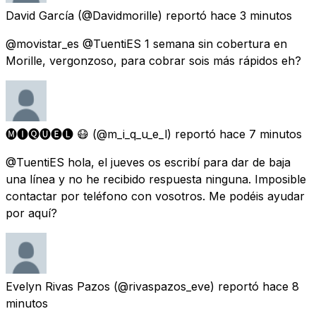
David García
(@Davidmorille) reportó
hace 3 minutos
@movistar_es @TuentiES 1 semana sin cobertura en
Morille, vergonzoso, para cobrar sois más rápidos eh?
🅜🅘🅠🅤🅔🅛 😷
(@m_i_q_u_e_l) reportó
hace 7 minutos
@TuentiES hola, el jueves os escribí para dar de baja
una línea y no he recibido respuesta ninguna. Imposible
contactar por teléfono con vosotros. Me podéis ayudar
por aquí?
Evelyn Rivas Pazos
(@rivaspazos_eve) reportó
hace 8
minutos