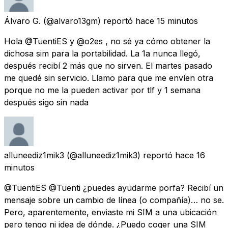
Álvaro G.
(@alvaro13gm) reportó
hace 15 minutos
Hola @TuentiES y @o2es , no sé ya cómo obtener la
dichosa sim para la portabilidad. La 1a nunca llegó,
después recibí 2 más que no sirven. El martes pasado
me quedé sin servicio. Llamo para que me envíen otra
porque no me la pueden activar por tlf y 1 semana
después sigo sin nada
alluneediz1mik3
(@alluneediz1mik3) reportó
hace 16
minutos
@TuentiES @Tuenti ¿puedes ayudarme porfa? Recibí un
mensaje sobre un cambio de línea (o compañía)… no se.
Pero, aparentemente, enviaste mi SIM a una ubicación
pero tengo ni idea de dónde. ¿Puedo coger una SIM