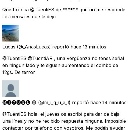
Que bronca @TuentiES de ****** que no me responde
los mensajes que le dejo
Lucas
(@_AriasLucas) reportó
hace 13 minutos
@TuentiES @TuentiAR , una vergüenza no tenes señal
en ningun lado y te siguen aumentando el combo de
12gs. De terror
🅜🅘🅠🅤🅔🅛 😷
(@m_i_q_u_e_l) reportó
hace 14 minutos
@TuentiES hola, el jueves os escribí para dar de baja
una línea y no he recibido respuesta ninguna. Imposible
contactar por teléfono con vosotros. Me podéis ayudar