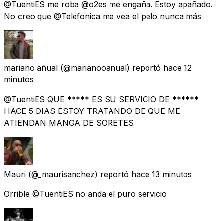
@TuentiES me roba @o2es me engaña. Estoy apañado.
No creo que @Telefonica me vea el pelo nunca más
mariano añual
(@marianooanual) reportó
hace 12
minutos
@TuentiES QUE ***** ES SU SERVICIO DE ******
HACE 5 DIAS ESTOY TRATANDO DE QUE ME
ATIENDAN MANGA DE SORETES
Mauri
(@_maurisanchez) reportó
hace 13 minutos
Orrible @TuentiES no anda el puro servicio