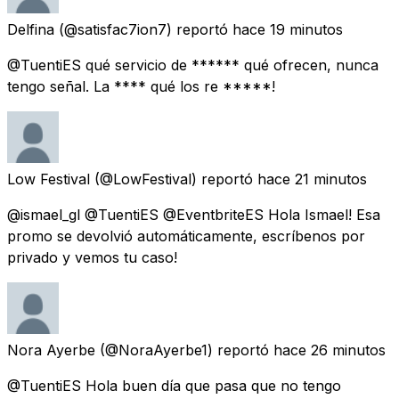
Delfina
(@satisfac7ion7) reportó
hace 19 minutos
@TuentiES qué servicio de ****** qué ofrecen, nunca
tengo señal. La **** qué los re *****!
Low Festival
(@LowFestival) reportó
hace 21 minutos
@ismael_gl @TuentiES @EventbriteES Hola Ismael! Esa
promo se devolvió automáticamente, escríbenos por
privado y vemos tu caso!
Nora Ayerbe
(@NoraAyerbe1) reportó
hace 26 minutos
@TuentiES Hola buen día que pasa que no tengo