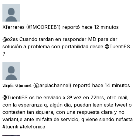
Xferreres
(@MOOREE81) reportó
hace 12 minutos
@o2es Cuando tardan en responder MD para dar
solución a problema con portabilidad desde @TuentiES
?
𝕬𝖗𝖕í𝖆 𝕮𝖍𝖆𝖓𝖓𝖊𝖑
(@arpiachannel) reportó
hace 14 minutos
@TuentiES os he enviado x 3ª vez en 72hrs, otro mail,
con la esperanza q, algún día, puedan lean este tweet o
contesten tan siquiera, con una respuesta clara y no
variant,e ante mi falta de servicio, q viene siendo nefasta
#tuenti #telefonica