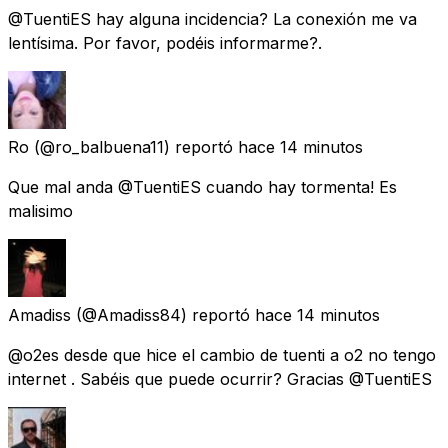
@TuentiES hay alguna incidencia? La conexión me va
lentísima. Por favor, podéis informarme?.
Ro
(@ro_balbuena11) reportó
hace 14 minutos
Que mal anda @TuentiES cuando hay tormenta! Es
malisimo
Amadiss
(@Amadiss84) reportó
hace 14 minutos
@o2es desde que hice el cambio de tuenti a o2 no tengo
internet . Sabéis que puede ocurrir? Gracias @TuentiES